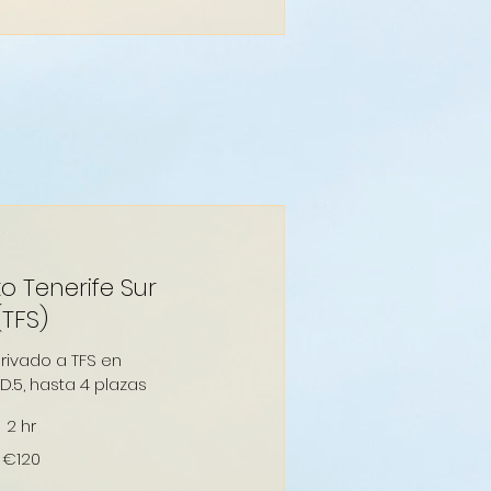
o Tenerife Sur
(TFS)
privado a TFS en
D.5, hasta 4 plazas
2 hr
€120