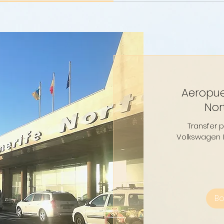
Aeropue
Nor
Transfer 
Volkswagen I
40
euros
B