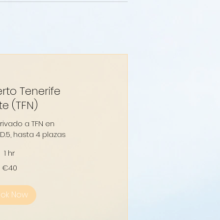
rto Tenerife
te (TFN)
privado a TFN en
D.5, hasta 4 plazas
1 hr
€40
ook Now