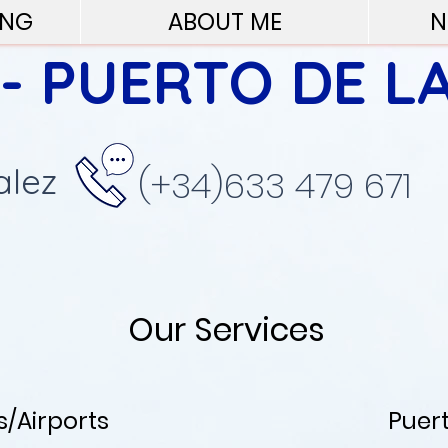
ING
ABOUT ME
N
 - PUERTO DE L
alez
(+34)633 479 671
Our Services
/Airports
Puer