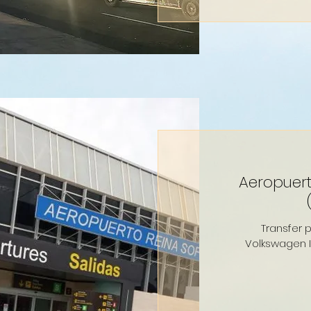
Aeropuert
Transfer 
Volkswagen I
120
euros