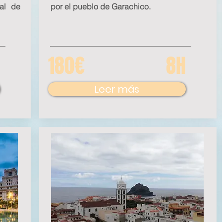
ral de
por el pueblo de Garachico.
180€
8H
Leer más