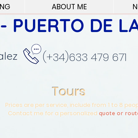
ING
ABOUT ME
N
 - PUERTO DE L
alez
(+34)633 479 671
Tours
Prices are per service, include from 1 to 8 peo
Contact me for a personalized
quote or rout