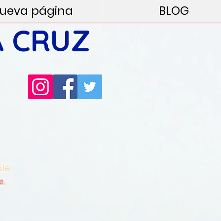
ueva página
BLOG
A CRUZ
ple
e.