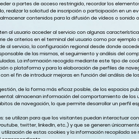
cceder a partes de acceso restringido, recordar los elemento
 realizar la solicitud de inscripción o participación en un e
almacenar contenidos para la difusión de vídeos o sonido 
iten al usuario acceder al servicio con algunas característic
ie de criterios en el terminal del usuario como por ejemplo se
 al servicio, la configuración regional desde donde accede a
sponsable de las mismas, el seguimiento y análisis del com
culadas. La información recogida mediante este tipo de cooki
ación o plataforma y para la elaboración de perfiles de nave
 con el fin de introducir mejoras en función del análisis de 
gestión, de la forma más eficaz posible, de los espacios publi
mental
: almacenan información del comportamiento de los u
itos de navegación, lo que permite desarrollar un perfil es
s:
se utilizan para que los visitantes puedan interactuar co
utube, twitter, linkedIn, etc..) y que se generen únicament
utilización de estas cookies y la información recopilada se r