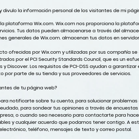
divulo la información personal de los visitantes de mi pág
la plataforma Wix.com. Wix.com nos proporciona la platafo
rvicios. Tus datos pueden almacenarse a través del almac
ones generales de Wix.com. almacenan tus datos en servidore
to ofrecidas por Wix.com y utilizadas por sus compañía se
trados por el PCI Security Standards Council, que es un es
s y Discover. Los requisitos de PCI-DSS ayudan a garantizar
to por parte de su tienda y sus proveedores de servicios.
antes de tu página web?
a notificarte sobre tu cuenta, para solucionar problemas 
adeudado, para sondear tus opiniones a través de encuestas 
presa, o cuando sea necesario para contactarte para hace
icables y cualquier acuerdo que podamos tener contigo. A 
lectrónico, teléfono, mensajes de texto y correo postal.