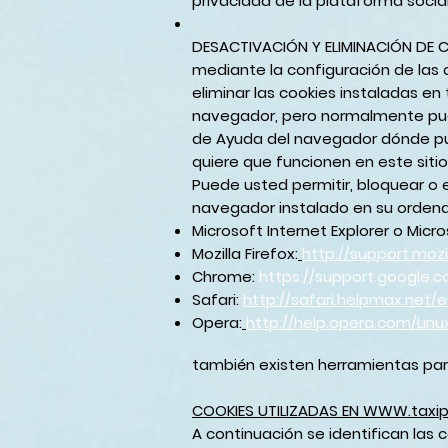
privacidad de la plataforma socia
DESACTIVACIÓN Y ELIMINACIÓN DE 
mediante la configuración de las 
eliminar las cookies instaladas en
navegador, pero normalmente pue
de Ayuda del navegador dónde pue
quiere que funcionen en este siti
Puede usted permitir, bloquear o 
navegador instalado en su ordena
Microsoft Internet Explorer o Micr
Mozilla Firefox:
http://support.moz
Chrome:
https://support.google.
Safari:
http://safari.helpmax.net
Opera:
http://help.opera.com/Linu
también existen herramientas par
COOKIES UTILIZADAS EN WWW.taxi
A continuación se identifican las 