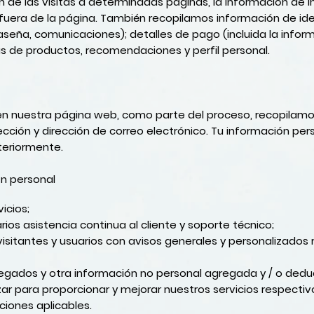
n de las visitas a determinadas páginas, la información de i
uera de la página. También recopilamos información de ide
seña, comunicaciones); detalles de pago (incluida la informa
s de productos, recomendaciones y perfil personal.
en nuestra página web, como parte del proceso, recopilamo
ción y dirección de correo electrónico. Tu información perso
teriormente.
ón personal
vicios;
ios asistencia continua al cliente y soporte técnico;
isitantes y usuarios con avisos generales y personalizados r
regados y otra información no personal agregada y / o dedu
ar para proporcionar y mejorar nuestros servicios respectiv
ciones aplicables.