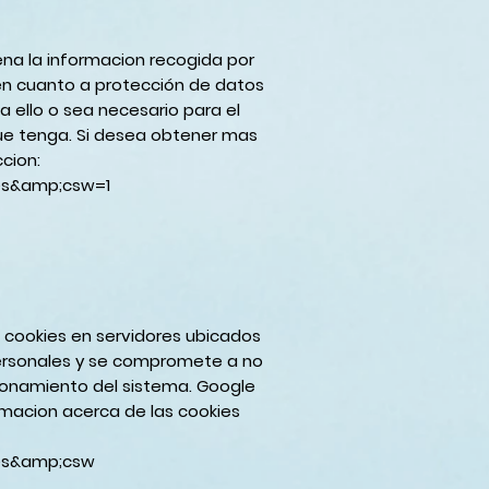
cena la informacion recogida por
 en cuanto a protección de datos
 ello o sea necesario para el
que tenga. Si desea obtener mas
cion:
=es&amp;csw=1
 cookies en servidores ubicados
personales y se compromete a no
cionamiento del sistema. Google
rmacion acerca de las cookies
=es&amp;csw