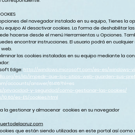
l correspondiente.
COOKIES
opciones del navegador instalado en su equipo, Tienes la op
 tu equipo Al desactivar cookies. La forma de deshabilitar l
de hacerse desde el menú Herramientas u Opciones. Tamb
des encontrar instrucciones. El usuario podrá en cualquie
o web.
eliminar las cookies instaladas en su equipo mediante la con
dor:
osoft Edge:
http://windows.microsoft.com/es-es/windows-vi
illa.org/es/kb/impedir-que-los-sitios-web-guarden-sus-pre
com/accounts/answer/61416?hl=es
/es/privacidad-y-seguridad/como-gestionar-las-cookies/
x/10.60/es-ES/cookies.html
a la gestionar y almacenar cookies en su navegador
puertodelacruz.com
cookies que están siendo utilizadas en este portal así como s