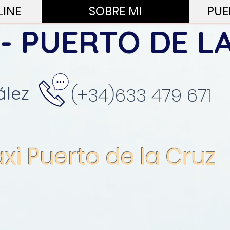
LINE
SOBRE MI
PUE
 - PUERTO DE L
ález
(+34)633 479 671
xi Puerto d
e la Cruz